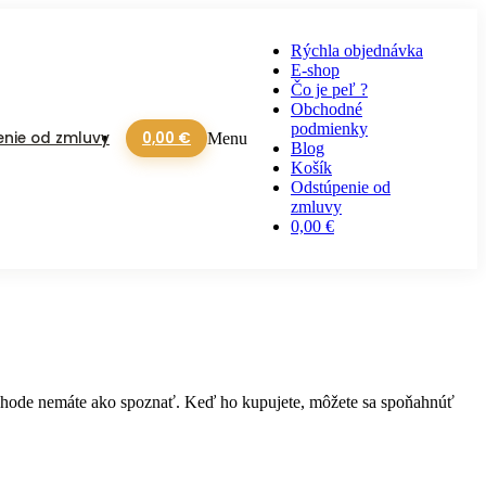
Rýchla objednávka
E-shop
Čo je peľ ?
Obchodné
podmienky
nie od zmluvy
0,00 €
Menu
Blog
Košík
Odstúpenie od
zmluvy
0,00 €
bchode nemáte ako spoznať. Keď ho kupujete, môžete sa spoňahnúť