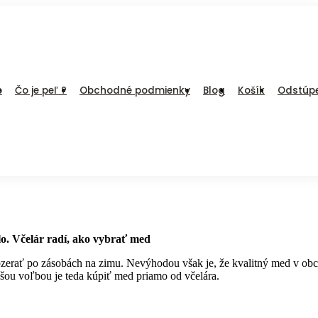
p
Čo je peľ ?
Obchodné podmienky
Blog
Košík
Odstúpe
dlo. Včelár radí, ako vybrať med
obzerať po zásobách na zimu. Nevýhodou však je, že kvalitný med v o
ejšou voľbou je teda kúpiť med priamo od včelára.