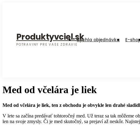
Produktyvciel.sk
Rýchla objednávka
E-sho
POTRAVINY PRE VAŠE ZDRAVIE‎
Med od včelára je liek
Med od včelára je liek, ten z obchodu je obvykle len drahé sladi
V lete sa začína predávať tohtoročný med. Už teraz sa tak môžeme 
len na svoje zmysly. Či je med skutočný, sa prejaví až neskôr. Najist