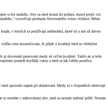
ete si len sladidlo. Aby sa med dostal do pohára, musel prejsť cez
é sladidlo,“ vysvetľuje predseda Slovenského zväzu včelárov Milan
krajín, v ktorých sa používajú antibiotiká, ktoré sú u nás už dávno
 vyššia cena nezaručovala, že pôjde o kvalitný med so všetkými
e aj slovenské pastované medy sú veľmi kvalitné. Takže ak si teda
najemno pomelú kryštály cukru a med sa tak ľahšie používa.
tný med spoznáte najmä pri skladovaní. Medy sa v čerpadlách ohrievajú
te to nerobte v mikrovlnnej rúre, med sa nesmie nahriať príliš. Nesmie