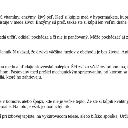
jú vitamíny, enzýmy, živý peľ. Keď si kúpite med v hypermarkete, kupuj
xistuje v mede život. Enzýmy sú preč, takže ste si kúpil len veľmi drah
nedá určiť, odkiaľ pochádza a či nie je pančovaný. Môže pochádzať aj z 
 Denník N
ukázal, že drvivá väčšina medov z obchodu je bez života. Ani
u medu a hľadajte slovenskú nálepku. Šéf zväzu včelárov pripomína, ž
uhom. Pastovaný med prešiel mechanickým spracovaním, pri ktorom sa 
á, ktoré ho zahrievajú.
v komore, alebo špajzi, kde nie je veľké teplo. Že ste si kúpili kvali
rnatie. Na toto je však jednoduchý trik.
 pri izbovej teplote, na vykurovacom telese, alebo blízko sporáka. Urči