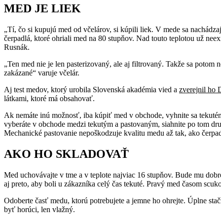
MED JE LIEK
„Tí, čo si kupujú med od včelárov, si kúpili liek. V mede sa nachádza
čerpadlá, ktoré ohriali med na 80 stupňov. Nad touto teplotou už nee
Rusnák.
„Ten med nie je len pasterizovaný, ale aj filtrovaný. Takže sa potom 
zakázané“ varuje včelár.
Aj test medov, ktorý urobila Slovenská akadémia vied a
zverejnil ho
látkami, ktoré má obsahovať.
Ak nemáte inú možnosť, iba kúpiť med v obchode, vyhnite sa tekutém
vyberáte v obchode medzi tekutým a pastovaným, siahnite po tom dr
Mechanické pastovanie nepoškodzuje kvalitu medu až tak, ako čerpadl
AKO HO SKLADOVAŤ
Med uchovávajte v tme a v teplote najviac 16 stupňov. Bude mu dobre 
aj preto, aby boli u zákazníka celý čas tekuté. Pravý med časom scuko
Odoberte časť medu, ktorú potrebujete a jemne ho ohrejte. Úplne stačí
byť horúci, len vlažný.